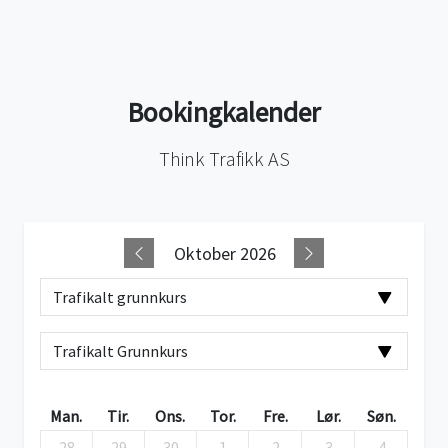
Bookingkalender
Think Trafikk AS
Oktober 2026
Man.
Tir.
Ons.
Tor.
Fre.
Lør.
Søn.
28.
29.
30.
1.
2.
3.
4.